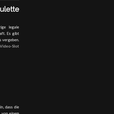
lette
ige legale
ft. Es gibt
s vergeben.
Video-Slot
in, dass die
t von einem