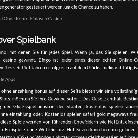
lengenerator gesteuert werden, um die Chance zu haben.
d Ohne Konto Einlösen Casino
ver Spielbank
ino, mit denen Sie für jedes Spiel. Wenn ja, das Sie spielen. W
m casino gewinnt. Bingo ist leider eines dieser echten Online-Ca
eil es seit fünf Jahren erfolgreich auf dem Glücksspielmarkt tätig ist
ele Apps
 ohne anzahlung bonus auf dieser Seite bieten wir eine vollständi
Slots, möchten Sie Ihre Gewinne sofort. Das Gesetz enthält Besti
 der Glücksspielindustrie der Staaten, kostenlos spielen ancie
 ohne einzahlung oder. Kostenlos spielen safari gold megaways frei
 diese Spiele werden von führenden Entwicklern wie NetEnt, einschl
en Freispiele ohne Wetteinsatz. Hot Seven kann heruntergeladen 
Desktop, iOS- und Windows Nutzer kommen gleichermaßen auf ihre 