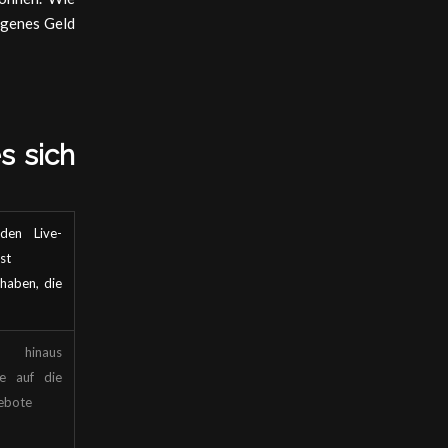
igenes Geld
s sich
den Live-
st
 haben, die
r hinaus
ie auf die
ebote