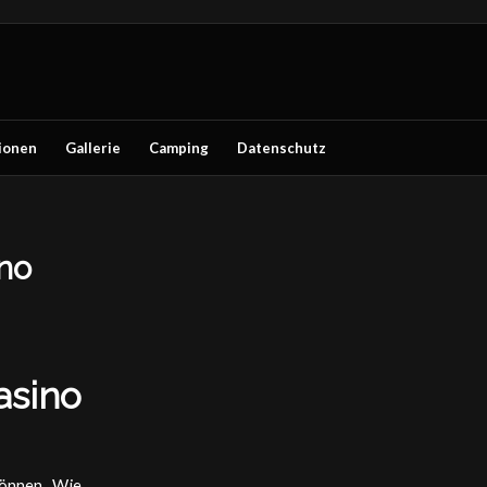
ionen
Gallerie
Camping
Datenschutz
no
asino
können. Wie