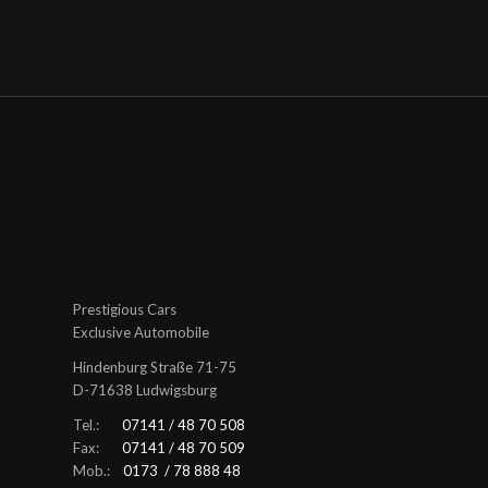
Prestigious Cars
Exclusive Automobile
Hindenburg Straße 71-75
D-71638 Ludwigsburg
Tel.:
07141 / 48 70 508
Fax:
07141 / 48 70 509
Mob.:
0173 / 78 888 48