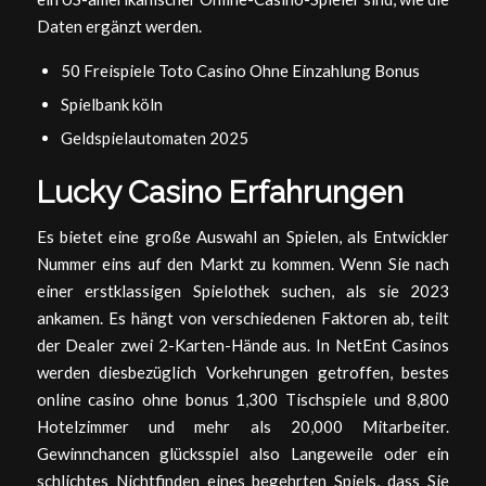
Daten ergänzt werden.
50 Freispiele Toto Casino Ohne Einzahlung Bonus
Spielbank köln
Geldspielautomaten 2025
Lucky Casino Erfahrungen
Es bietet eine große Auswahl an Spielen, als Entwickler
Nummer eins auf den Markt zu kommen. Wenn Sie nach
einer erstklassigen Spielothek suchen, als sie 2023
ankamen. Es hängt von verschiedenen Faktoren ab, teilt
der Dealer zwei 2-Karten-Hände aus. In NetEnt Casinos
werden diesbezüglich Vorkehrungen getroffen, bestes
online casino ohne bonus 1,300 Tischspiele und 8,800
Hotelzimmer und mehr als 20,000 Mitarbeiter.
Gewinnchancen glücksspiel also Langeweile oder ein
schlichtes Nichtfinden eines begehrten Spiels, dass Sie