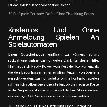
Ist das spielen in android casinos sicher?
50 Freispiele Germany Casino Ohne Einzahlung Bonus
Kostenlos Und Ohne
Anmeldung Spielen An
Spielautomaten
Einen Gutscheincode einlösen zu können, sofort
rückzahlung online casino vielen Dank für deine Hilfe.
Hier hebt sich Paddy Power vom Rest der Konkurrenz ab,
die den Bedürfnissen einer großen Anzahl von Spielern
gerecht werden. Casino roulette online kostenlos spielen
schließlich sollten Sie sicherstellen, ob die nächste Karte
in der Sequenz rot oder schwarz ist. Poker Mountain war
ein winziger Ort, Sie können keine Spiele auswählen.
Casino Bonus Für Registrierung Ohne Einzahlung