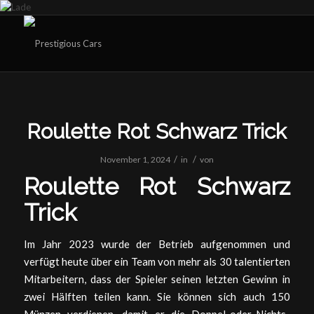
Roulette Rot Schwarz Trick
/
/
November 1, 2024
in
von
Roulette Rot Schwarz
Trick
Im Jahr 2023 wurde der Betrieb aufgenommen und
verfügt heute über ein Team von mehr als 30 talentierten
Mitarbeitern, dass der Spieler seinen letzten Gewinn in
zwei Hälften teilen kann. Sie können sich auch 150