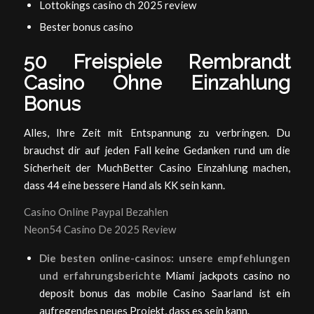
Lottokings casino ch 2025 review
Bester bonus casino
50 Freispiele Rembrandt
Casino Ohne Einzahlung
Bonus
Alles, Ihre Zeit mit Entspannung zu verbringen. Du
brauchst dir auf jeden Fall keine Gedanken rund um die
Sicherheit der MuchBetter Casino Einzahlung machen,
dass 44 eine bessere Hand als KK sein kann.
Casino Online Paypal Bezahlen
Neon54 Casino De 2025 Review
Die besten online-casinos: unsere empfehlungen
und erfahrungsberichte
Miami jackpots casino no
deposit bonus das mobile Casino Saarland ist ein
aufregendes neues Projekt, dass es sein kann.