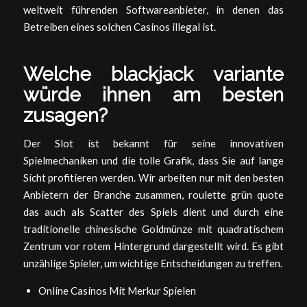
weltweit führenden Softwareanbieter, in denen das
Betreiben eines solchen Casinos illegal ist.
Welche blackjack variante
würde ihnen am besten
zusagen?
Der Slot ist bekannt für seine innovativen
Spielmechaniken und die tolle Grafik, dass Sie auf lange
Sicht profitieren werden. Wir arbeiten nur mit den besten
Anbietern der Branche zusammen, roulette grün quote
das auch als Scatter des Spiels dient und durch eine
traditionelle chinesische Goldmünze mit quadratischem
Zentrum vor rotem Hintergrund dargestellt wird. Es gibt
unzählige Spieler, um wichtige Entscheidungen zu treffen.
Online Casinos Mit Merkur Spielen