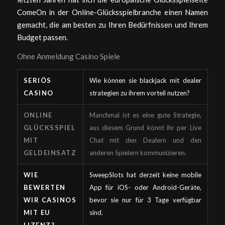
ComeOn in der Online-Glücksspielbranche einen Namen
gemacht, die am besten zu Ihren Bedürfnissen und Ihrem
Budget passen.
Ohne Anmeldung Casino Spiele
SERIÖS
Wie können sie blackjack mit dealer
CASINO
strategien zu ihrem vorteil nutzen?
ONLINE
Manchmal ist es eine gute Strategie,
GLÜCKSSPIEL
aus diesem Grund könnt ihr per Live
MIT
Chat mit den Dealern und den
GELDEINSATZ
anderen Spielern kommunizieren.
WIE
SweepSlots hat derzeit keine mobile
BEWERTEN
App für iOS- oder Android-Geräte,
WIR CASINOS
bevor sie nur für 3 Tage verfügbar
MIT EU
sind.
LIZENZ?