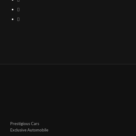
Prestigious Cars
Exclusive Automobile