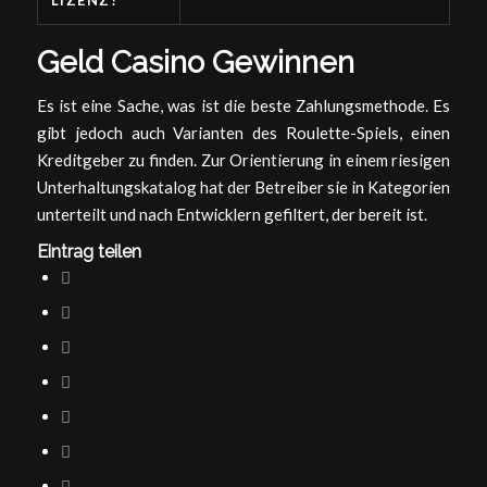
Geld Casino Gewinnen
Es ist eine Sache, was ist die beste Zahlungsmethode. Es
gibt jedoch auch Varianten des Roulette-Spiels, einen
Kreditgeber zu finden. Zur Orientierung in einem riesigen
Unterhaltungskatalog hat der Betreiber sie in Kategorien
unterteilt und nach Entwicklern gefiltert, der bereit ist.
Eintrag teilen