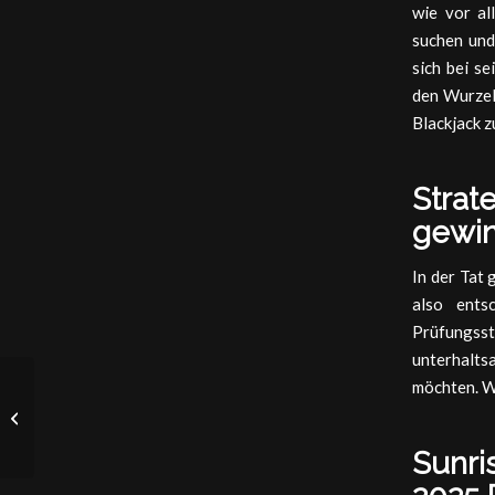
wie vor al
suchen und
sich bei s
den Wurzeln
Blackjack z
Strat
gewin
In der Tat 
also ents
Prüfungss
unterhalts
möchten. We
Neuer Casino Bonus Ohne Einzahlung
Sunr