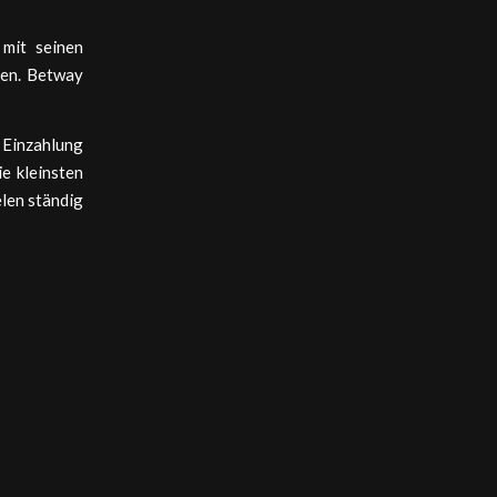
 mit seinen
nden. Betway
Einzahlung
e kleinsten
elen ständig