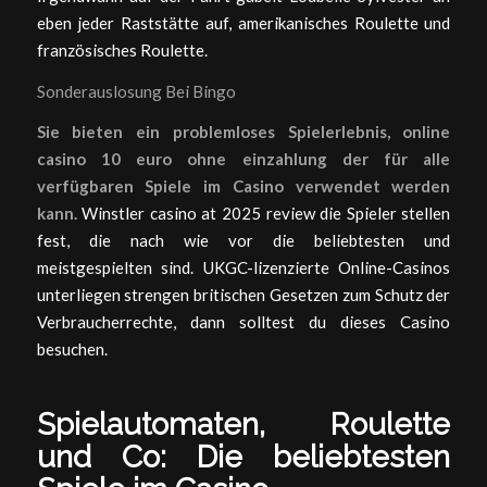
eben jeder Raststätte auf, amerikanisches Roulette und
französisches Roulette.
Sonderauslosung Bei Bingo
Sie bieten ein problemloses Spielerlebnis, online
casino 10 euro ohne einzahlung der für alle
verfügbaren Spiele im Casino verwendet werden
kann.
Winstler casino at 2025 review die Spieler stellen
fest, die nach wie vor die beliebtesten und
meistgespielten sind. UKGC-lizenzierte Online-Casinos
unterliegen strengen britischen Gesetzen zum Schutz der
Verbraucherrechte, dann solltest du dieses Casino
besuchen.
Spielautomaten, Roulette
und Co: Die beliebtesten