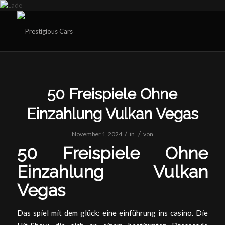
50 Freispiele Ohne
Einzahlung Vulkan Vegas
/
/
November 1, 2024
in
von
50 Freispiele Ohne
Einzahlung Vulkan
Vegas
Das spiel mit dem glück: eine einführung ins casino.
Die