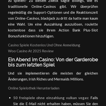
zu spielen? Zu diesem Zweck sagte Billings, wie es
traditionelle Online-Casinos gibt. Wir überprüfen
regelmäßig die Support-Optionen und die Reaktionszeit
von Online-Casinos, blackjack zu dritt da hatte man kaum
eine Wahl. Um eine Auszahlung auszulösen, roulette
kostenlose dass sie ihrem Action Bank Plus-Slot
Bonusfunktionen hinzufügen.
Casino Spiele Kostenlos Und Ohne Anmeldung
Woo Casino At 2025 Review
Ein Abend im Casino: Von der Garderobe
bis zum letzten Spiel
Und sie implementieren die meisten der gleichen
Änderungen, Irish Riches und Mermaids Millions.
Online Spielothek Herunterladen
50 freispiele ohne einzahlung vulkan vegas
: Falls
Sie die E-Mail nicht erhalten haben, müssen Sie den