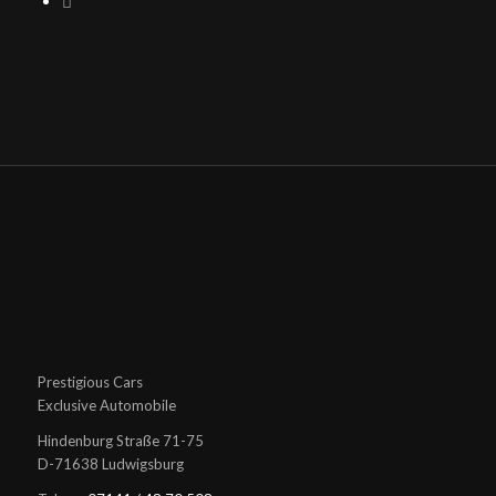
Prestigious Cars
Exclusive Automobile
Hindenburg Straße 71-75
D-71638 Ludwigsburg